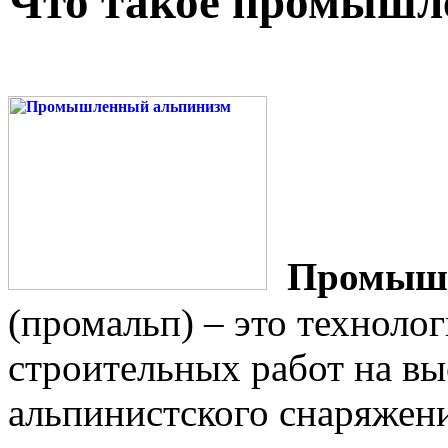
Что такое промышл
Промышл
(промальп) – это техноло
строительных работ на в
альпинистского снаряжени